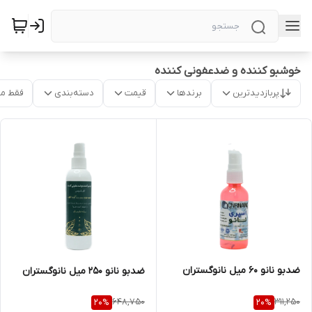
خوشبو کننده و ضدعفونی کننده
پربازدیدترین
برندها
قیمت
دسته‌بندی
فقط م
ضدبو نانو 60 میل نانوگستران
ضدبو نانو 250 میل نانوگستران
648,750
311,250
20
%
20
%