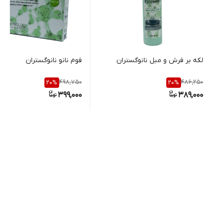
لکه بر فرش و مبل نانوگستران
فوم نانو نانوگستران
498,750
486,250
20
%
20
%
399,000
389,000