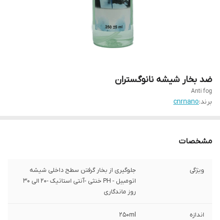
ضد بخار شیشه نانوگستران
Anti fog
برند:
cnrnano
مشخصات
ویژگی
جلوگیری از بخار گرفتن سطح داخلی شیشه
اتومبیل - PH خنثی -آنتی استاتیک -20 الی 30
روز ماندگاری
اندازه
250ml