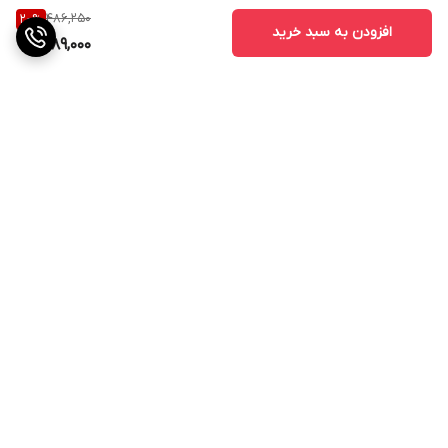
486,250
20
%
افزودن به سبد خرید
389,000
برگشت به بالا
ارسال ویژه
پشتیبانی ۲۴ ساعته
۷ روز ضمانت بازگشت کالا
پرداخت در محل