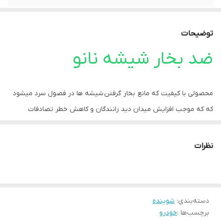
توضیحات
ضد بخار شیشه نانو
محصولی با کیفیت که مانع بخار گرفتن شیشه ها در فصول سرد میشود
که که موجب افزایش میدان دید رانندگان و کاهش خطر تصادفات
میگردد
ضد بخار شیشه نانو برای انواع شیشه و آینه ( سطح داخلی شیشه
نظرات
اتومبیل , آینه های حمام , ویترین فروشگاه ها و ... ) قابل استفاده است
ماندگاری اثر این محصول بین 20 تا 30 روز می باشد
دسته‌بندی
:
شوینده
طریقه مصرف:
برچسب‌ها :
خودرو