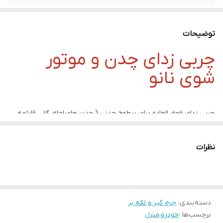
توضیحات
چربی زدای چدن و موتور
شوی نانو
چربی زدای فوق العاده برای سطوح چدنی ( چدن های اجاق گاز , قابلمه
های چدنی و... ) و همچنین موتور خودرو
این محصول بدون اثر سوء برای پوست و سطح و همچنین بدون ایجاد
نظرات
بخارات سمی قدرت بالایی در پاک کردن چربی های سوخته دارد
نکته : روی سطحی به جز چدن , پشت قابلمه و موتور خودرو اسپری
نشود
دسته‌بندی
:
جرم گیر و لکه بر
برچسب‌ها :
خودرو
،
منزل